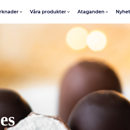
rknader
Våra produkter
Ataganden
Nyhet
ses