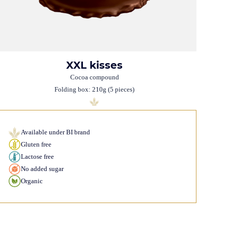
XXL kisses
Cocoa compound
Folding box: 210g (5 pieces)
Available under BI brand
Gluten free
Lactose free
No added sugar
Organic