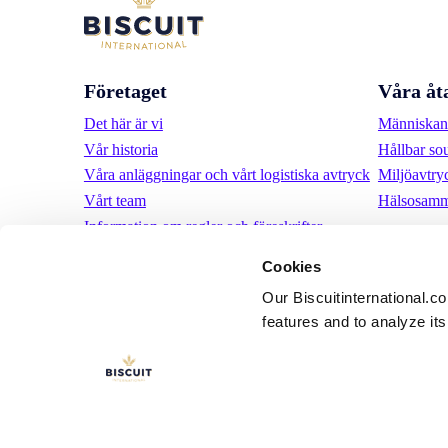
Företaget
Våra åt
Det här är vi
Människan 
Vår historia
Hållbar so
Våra anläggningar och vårt logistiska avtryck
Miljöavtry
Vårt team
Hälsosamm
Information om regler och föreskrifter
Nyheter
Cookies
Pressmeddelanden
Our Biscuitinternational.c
Karriär
features and to analyze its 