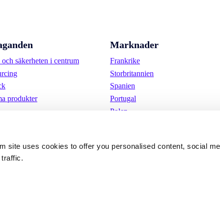
aganden
Marknader
och säkerheten i centrum
Frankrike
urcing
Storbritannien
ck
Spanien
a produkter
Portugal
Polen
Tyskland
Belgien
om site uses cookies to offer you personalised content, social m
Sverige
traffic.
Nederländerna
Internationellt