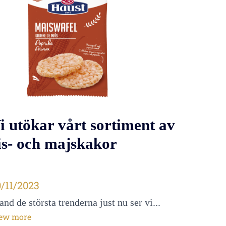
i utökar vårt sortiment av
is- och majskakor
blié le
/11/2023
and de största trenderna just nu ser vi...
ew more