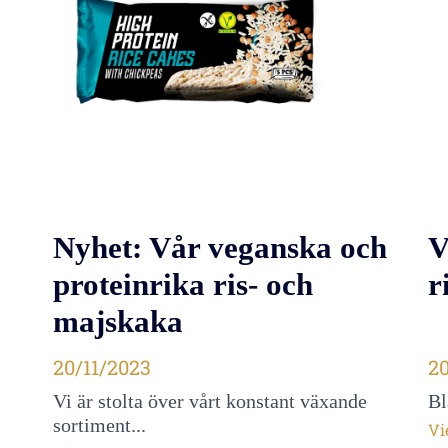
Nyhet: Vår veganska och
V
proteinrika ris- och
r
majskaka
Publié le
20/11/2023
Pu
20
Vi är stolta över vårt konstant växande
Bl
sortiment...
Vi