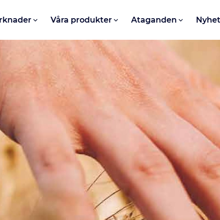
rknader
Våra produkter
Ataganden
Nyhet