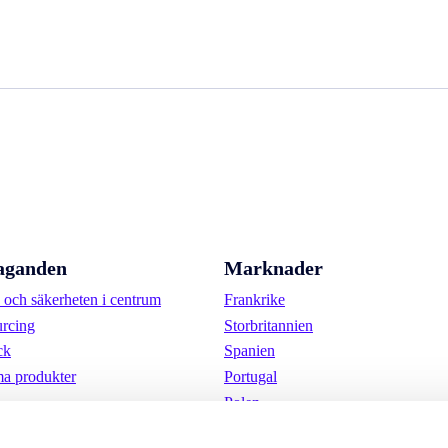
aganden
Marknader
och säkerheten i centrum
Frankrike
urcing
Storbritannien
ck
Spanien
a produkter
Portugal
Polen
Tyskland