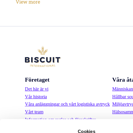
View more
Företaget
Våra åt
Det här är vi
Människan 
Vår historia
Hållbar so
Våra anläggningar och vårt logistiska avtryck
Miljöavtry
Vårt team
Hälsosamm
Information om regler och föreskrifter
Nyheter
Cookies