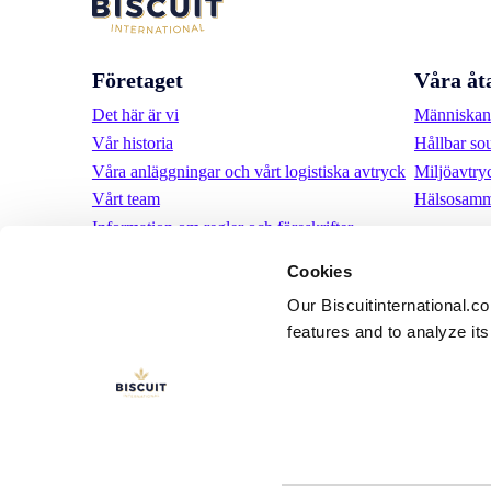
Företaget
Våra åt
Det här är vi
Människan 
Vår historia
Hållbar so
Våra anläggningar och vårt logistiska avtryck
Miljöavtry
Vårt team
Hälsosamm
Information om regler och föreskrifter
Nyheter
Cookies
Pressmeddelanden
Our Biscuitinternational.c
Karriär
features and to analyze its 
LinkedIn
YouTube
Användarvill