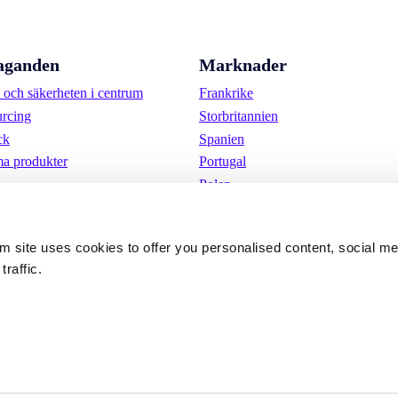
aganden
Marknader
och säkerheten i centrum
Frankrike
urcing
Storbritannien
ck
Spanien
a produkter
Portugal
Polen
Tyskland
Belgien
om site uses cookies to offer you personalised content, social m
Sverige
traffic.
Nederländerna
Internationellt
kor
Cookies 
Integritetspolicy