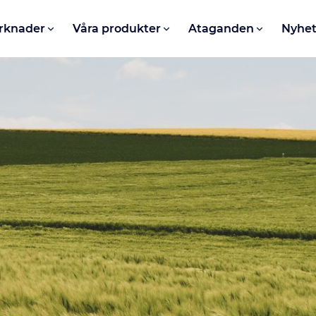
rknader
Våra produkter
Ataganden
Nyhet