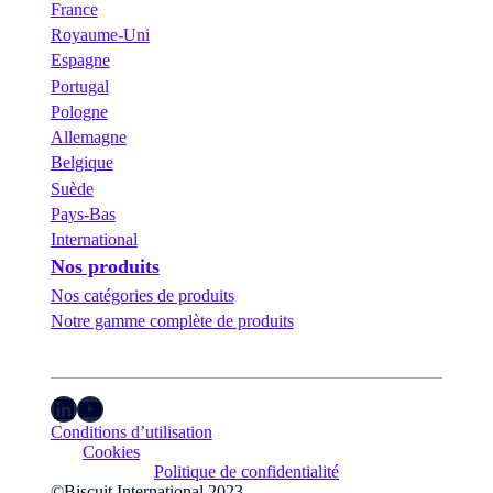
France
Royaume-Uni
Espagne
Portugal
Pologne
Allemagne
Belgique
Suède
Pays-Bas
International
Nos produits
Nos catégories de produits
Notre gamme complète de produits
LinkedIn
YouTube
Conditions d’utilisation
Cookies
Politique de confidentialité
©Biscuit International 2023