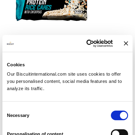
Nouveau lancement : nos galettes de
Cookies
riz et de maïs vegan...
Our Biscuitinternational.com site uses cookies to offer
Publié le
20/11/2023
you personalised content, social media features and to
Nous sommes fiers de constater que nos galettes...
analyze its traffic.
View more
Consent
Necessary
Selection
Personalisation of content