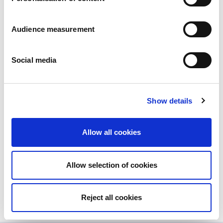
Audience measurement
Social media
Show details
Notre gamme de galettes de riz et de
maïs s’agrandit
Allow all cookies
Publié le
20/11/2023
Les tendances actuelles mettent en avant une
Allow selection of cookies
exigence...
View more
Reject all cookies