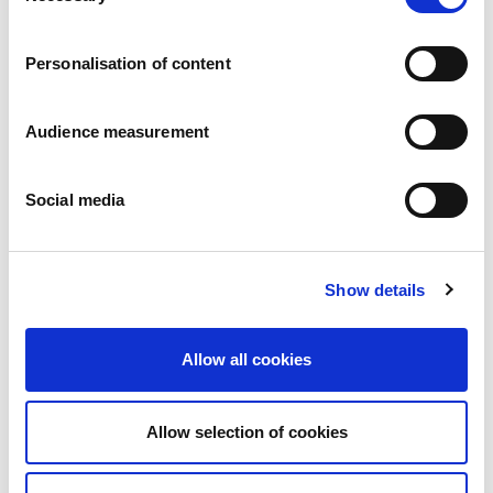
Trabaja con nosotros
Compromisos
Personalisation of content
Las personas y su seguridad son lo primero
Abastecimiento sostenible
Huella medioambiental
Audience measurement
Productos saludables
Mercado internacional
Social media
Francia
Reino Unido
España
Portugal
Show details
Polonia
Alemania
Bélgica
Allow all cookies
Suecia
Países Bajos
Internacional
Allow selection of cookies
Nuestros productos
Nuestra gama completa de galletas