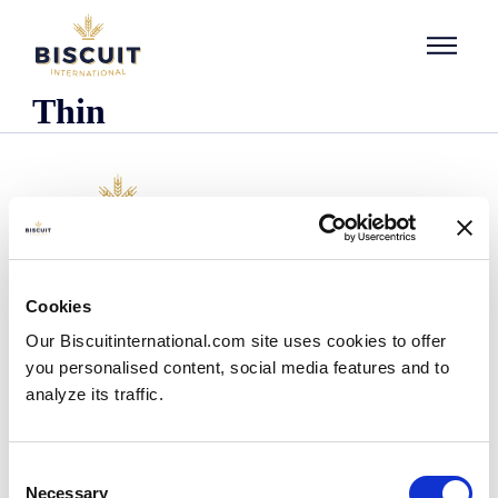
Aller au contenu
Thin
Empresa
Cookies
Quienes somos
Our Biscuitinternational.com site uses cookies to offer
Nuestra historia
you personalised content, social media features and to
Presencia industrial y logística
analyze its traffic.
Nuestro equipo
Información reglamentaria
Noticias
Consent
Comunicados de prensa
Necessary
Selection