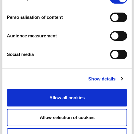
Trabaja con nosotros
Compromisos
Personalisation of content
Las personas y su seguridad son lo primero
Abastecimiento sostenible
Huella medioambiental
Audience measurement
Productos saludables
Mercado internacional
Social media
Francia
Reino Unido
España
Portugal
Show details
Polonia
Alemania
Bélgica
Allow all cookies
Suecia
Países Bajos
Internacional
Allow selection of cookies
Nuestros productos
Nuestra gama completa de galletas