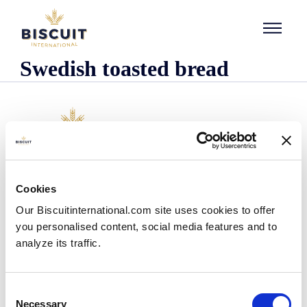
Aller au contenu
Swedish toasted bread
Empresa
Cookies
Quienes somos
Our Biscuitinternational.com site uses cookies to offer
Nuestra historia
you personalised content, social media features and to
Presencia industrial y logística
analyze its traffic.
Nuestro equipo
Información reglamentaria
Noticias
Consent
Comunicados de prensa
Necessary
Selection