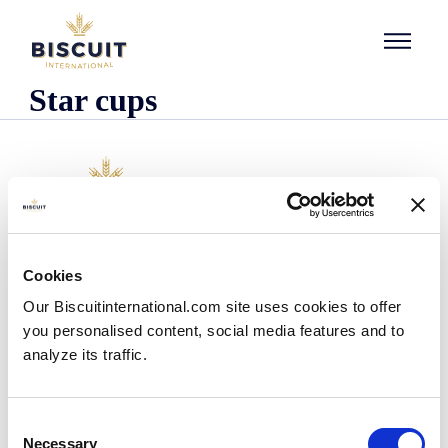
Aller au contenu
Star cups
Empresa
Cookies
Quienes somos
Our Biscuitinternational.com site uses cookies to offer
Nuestra historia
you personalised content, social media features and to
Presencia industrial y logística
analyze its traffic.
Nuestro equipo
Información reglamentaria
Noticias
Consent
Comunicados de prensa
Necessary
Selection