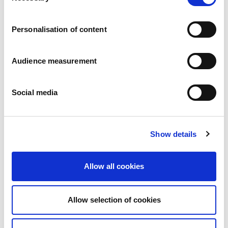
Trabaja con nosotros
Compromisos
Personalisation of content
Las personas y su seguridad son lo primero
Abastecimiento sostenible
Huella medioambiental
Audience measurement
Productos saludables
Mercado internacional
Social media
Francia
Reino Unido
España
Portugal
Show details
Polonia
Alemania
Bélgica
Allow all cookies
Suecia
Países Bajos
Internacional
Allow selection of cookies
Nuestros productos
Nuestra gama completa de galletas