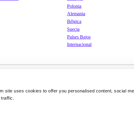
Polonia
Alemania
Bélgica
Suecia
Países Bajos
Internacional
iones de
Cookies
Política de privacid
om site uses cookies to offer you personalised content, social m
traffic.