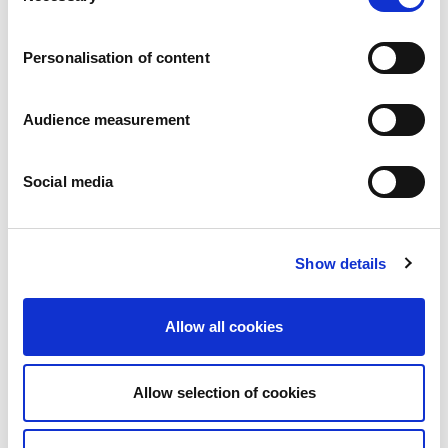
Trabaja con nosotros
Compromisos
Personalisation of content
Las personas y su seguridad son lo primero
Abastecimiento sostenible
Huella medioambiental
Audience measurement
Productos saludables
Mercado internacional
Social media
Francia
Reino Unido
España
Portugal
Show details
Polonia
Alemania
Bélgica
Allow all cookies
Suecia
Países Bajos
Internacional
Allow selection of cookies
Nuestros productos
Nuestra gama completa de galletas