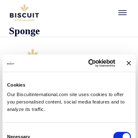
Aller au contenu
Sponge
Empresa
Cookies
Quienes somos
Our Biscuitinternational.com site uses cookies to offer
Nuestra historia
you personalised content, social media features and to
Presencia industrial y logística
analyze its traffic.
Nuestro equipo
Información reglamentaria
Noticias
Consent
Comunicados de prensa
Necessary
Selection