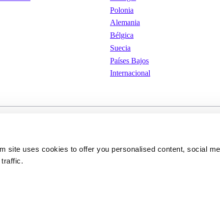
Polonia
Alemania
Bélgica
Suecia
Países Bajos
Internacional
iones de
Cookies
Política de privacid
om site uses cookies to offer you personalised content, social m
traffic.