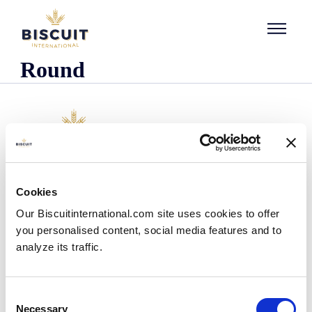
Aller au contenu
Round
Empresa
Cookies
Quienes somos
Our Biscuitinternational.com site uses cookies to offer
Nuestra historia
you personalised content, social media features and to
Presencia industrial y logística
analyze its traffic.
Nuestro equipo
Información reglamentaria
Noticias
Consent
Comunicados de prensa
Necessary
Selection