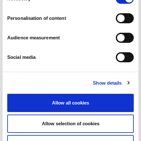
Trabaja con nosotros
Compromisos
Personalisation of content
Las personas y su seguridad son lo primero
Abastecimiento sostenible
Huella medioambiental
Audience measurement
Productos saludables
Mercado internacional
Social media
Francia
Reino Unido
España
Portugal
Show details
Polonia
Alemania
Bélgica
Allow all cookies
Suecia
Países Bajos
Internacional
Allow selection of cookies
Nuestros productos
Nuestra gama completa de galletas