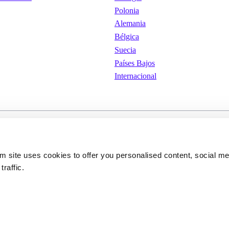
Polonia
Alemania
Bélgica
Suecia
Países Bajos
Internacional
iones de
Cookies
Política de privacid
om site uses cookies to offer you personalised content, social m
traffic.