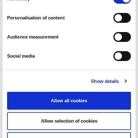
Trabaja con nosotros
Compromisos
Personalisation of content
Las personas y su seguridad son lo primero
Abastecimiento sostenible
Huella medioambiental
Audience measurement
Productos saludables
Mercado internacional
Social media
Francia
Reino Unido
España
Portugal
Show details
Polonia
Alemania
Bélgica
Allow all cookies
Suecia
Países Bajos
Internacional
Allow selection of cookies
Nuestros productos
Nuestra gama completa de galletas