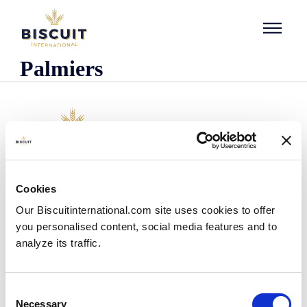
Aller au contenu
Palmiers
Empresa
Cookies
Quienes somos
Our Biscuitinternational.com site uses cookies to offer
Nuestra historia
you personalised content, social media features and to
Presencia industrial y logística
analyze its traffic.
Nuestro equipo
Información reglamentaria
Noticias
Consent
Comunicados de prensa
Necessary
Selection