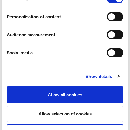
Trabaja con nosotros
Compromisos
Personalisation of content
Las personas y su seguridad son lo primero
Abastecimiento sostenible
Huella medioambiental
Audience measurement
Productos saludables
Mercado internacional
Social media
Francia
Reino Unido
España
Portugal
Show details
Polonia
Alemania
Bélgica
Allow all cookies
Suecia
Países Bajos
Internacional
Allow selection of cookies
Nuestros productos
Nuestra gama completa de galletas