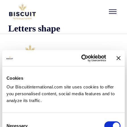
Aller au contenu
Letters shape
Empresa
Cookies
Quienes somos
Our Biscuitinternational.com site uses cookies to offer
Nuestra historia
you personalised content, social media features and to
Presencia industrial y logística
analyze its traffic.
Nuestro equipo
Información reglamentaria
Noticias
Consent
Comunicados de prensa
Necessary
Selection