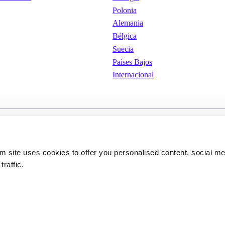
Polonia
Alemania
Bélgica
Suecia
Países Bajos
Internacional
iones de
Cookies
Política de privacid
om site uses cookies to offer you personalised content, social m
traffic.