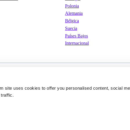
Polonia
Alemania
Bélgica
Suecia
Países Bajos
Internacional
iones de
Cookies
Política de privacid
om site uses cookies to offer you personalised content, social m
traffic.