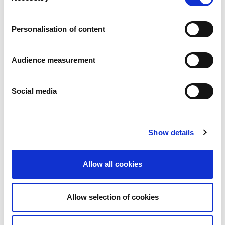
Trabaja con nosotros
Compromisos
Personalisation of content
Las personas y su seguridad son lo primero
Abastecimiento sostenible
Huella medioambiental
Audience measurement
Productos saludables
Mercado internacional
Social media
Francia
Reino Unido
España
Portugal
Show details
Polonia
Alemania
Bélgica
Allow all cookies
Suecia
Países Bajos
Internacional
Allow selection of cookies
Nuestros productos
Nuestra gama completa de galletas