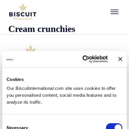
Aller au contenu
Cream crunchies
Empresa
Cookies
Quienes somos
Our Biscuitinternational.com site uses cookies to offer
Nuestra historia
you personalised content, social media features and to
Presencia industrial y logística
analyze its traffic.
Nuestro equipo
Información reglamentaria
Noticias
Consent
Comunicados de prensa
Necessary
Selection