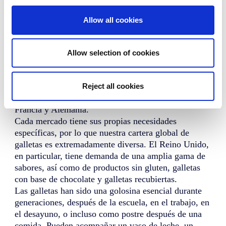
Allow all cookies
Información sobre el
Allow selection of cookies
mercado y los consumidores
El mercado europeo de galletas representó 83.500
toneladas en 2021. El Reino Unido es el mayor
Reject all cookies
consumidor de galletas de Europa, seguido de
Francia y Alemania.
Cada mercado tiene sus propias necesidades
específicas, por lo que nuestra cartera global de
galletas es extremadamente diversa. El Reino Unido,
en particular, tiene demanda de una amplia gama de
sabores, así como de productos sin gluten, galletas
con base de chocolate y galletas recubiertas.
Las galletas han sido una golosina esencial durante
generaciones, después de la escuela, en el trabajo, en
el desayuno, o incluso como postre después de una
comida. Pueden acompañar un vaso de leche, un