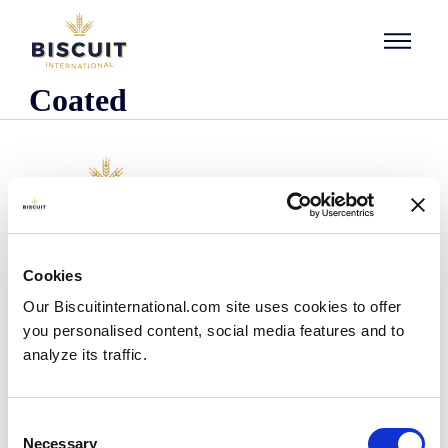
Aller au contenu
Coated
Empresa
Cookies
Quienes somos
Our Biscuitinternational.com site uses cookies to offer
Nuestra historia
you personalised content, social media features and to
Presencia industrial y logística
analyze its traffic.
Nuestro equipo
Información reglamentaria
Noticias
Consent
Comunicados de prensa
Necessary
Selection