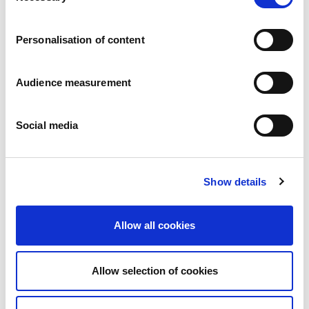
Trabaja con nosotros
Compromisos
Personalisation of content
Las personas y su seguridad son lo primero
Abastecimiento sostenible
Huella medioambiental
Audience measurement
Productos saludables
Mercado internacional
Social media
Francia
Reino Unido
España
Portugal
Show details
Polonia
Alemania
Bélgica
Allow all cookies
Suecia
Países Bajos
Internacional
Allow selection of cookies
Nuestros productos
Nuestra gama completa de galletas