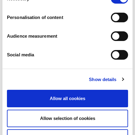
Trabaja con nosotros
Compromisos
Personalisation of content
Las personas y su seguridad son lo primero
Abastecimiento sostenible
Huella medioambiental
Audience measurement
Productos saludables
Mercado internacional
Social media
Francia
Reino Unido
España
Portugal
Show details
Polonia
Alemania
Bélgica
Allow all cookies
Suecia
Países Bajos
Internacional
Allow selection of cookies
Nuestros productos
Nuestra gama completa de galletas