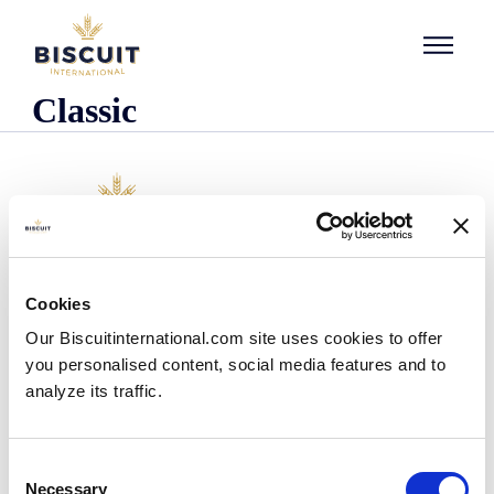
Aller au contenu
Classic
Empresa
Cookies
Quienes somos
Our Biscuitinternational.com site uses cookies to offer
Nuestra historia
you personalised content, social media features and to
Presencia industrial y logística
analyze its traffic.
Nuestro equipo
Información reglamentaria
Noticias
Consent
Comunicados de prensa
Necessary
Selection