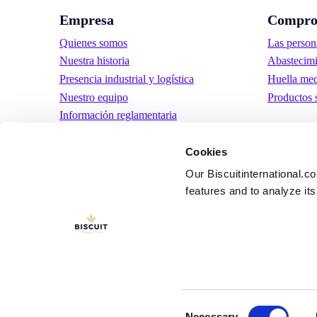
Empresa
Compro
Quienes somos
Las person
Nuestra historia
Abastecimi
Presencia industrial y logística
Huella med
Nuestro equipo
Productos 
Información reglamentaria
Noticias
Cookies
Comunicados de prensa
Trabaja con nosotros
Our Biscuitinternational.c
features and to analyze its 
LinkedIn
YouTube
Términos y condic
uso
Consent
Necessary