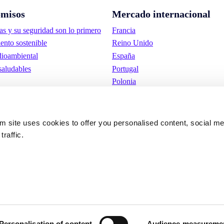
misos
Mercado internacional
as y su seguridad son lo primero
Francia
ento sostenible
Reino Unido
ioambiental
España
saludables
Portugal
Polonia
Alemania
Bélgica
Suecia
om site uses cookies to offer you personalised content, social m
Países Bajos
traffic.
Internacional
iones de
Cookies
Política de privacid
Personalisation of content
Audience measureme