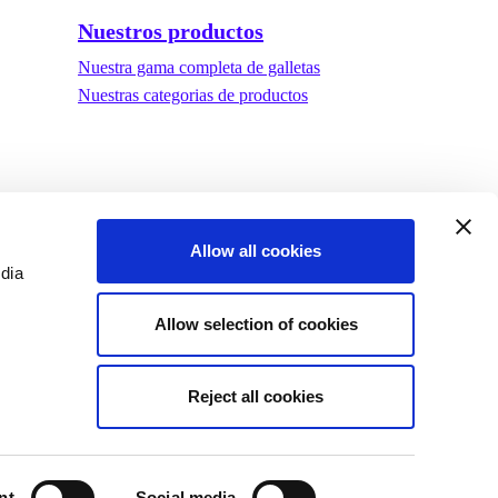
Nuestros productos
Nuestra gama completa de galletas
Nuestras categorias de productos
Allow all cookies
edia
Allow selection of cookies
Reject all cookies
ad
©Biscuit International 2023
nt
Social media