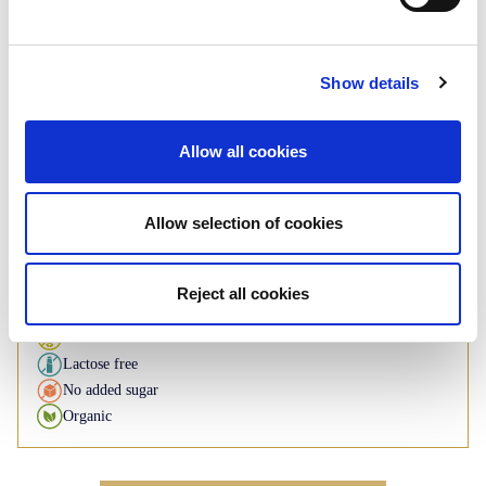
Rusk
Plain - Whole wheat
Show details
Roll: 125g - 140g
Allow all cookies
If you have any inquiries about our
products, please contact us
Allow selection of cookies
Contact us
Reject all cookies
Available under BI brand
Gluten free
Lactose free
No added sugar
Organic