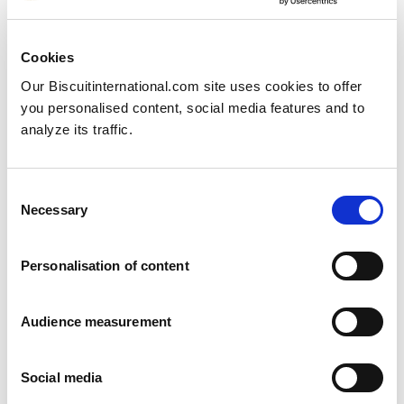
Cookies
Our Biscuitinternational.com site uses cookies to offer
you personalised content, social media features and to
analyze its traffic.
Consent
Necessary
Selection
Personalisation of content
Audience measurement
Nos complace anunciar el lanzamiento de un nuevo
Social media
producto en septiembre de 2023: DONKIS.