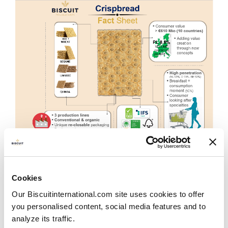
Mercado
El mercado del crispbread es enorme con > 610M de
€ (2022) en total en los 10 países de la UE que
Cookies
medimos (Nielsen/IRI) frecuentemente. Alemania y
Suecia son los dos países donde más se consume.
Our Biscuitinternational.com site uses cookies to offer
you personalised content, social media features and to
analyze its traffic.