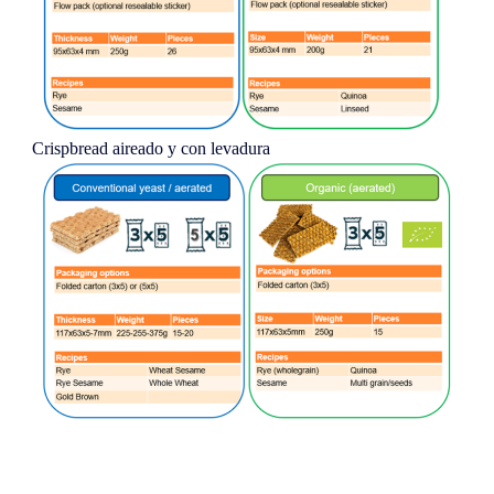
Crispbread aireado y con levadura