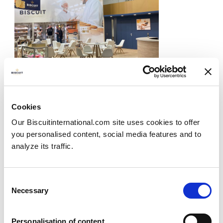
Nuestro equipo de exportación estuvo
Cookies
presente en la feria ISM...
Our Biscuitinternational.com site uses cookies to offer
Publié le
20/11/2023
you personalised content, social media features and to
¡Nuestro equipo de exportación estuvo presente en
analyze its traffic.
ISM...
View more
Consent
Necessary
Selection
Personalisation of content