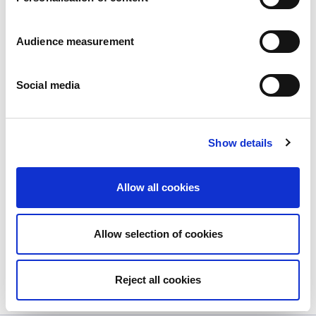
Audience measurement
Social media
Show details
Nuestro equipo de exportación
participó en Gulfood 2023 en Dubái
Allow all cookies
Publié le
20/11/2023
¡Nuestro equipo de exportación participó en Gulfood
Allow selection of cookies
2023...
View more
Reject all cookies