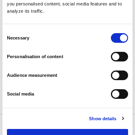
you personalised content, social media features and to
analyze its traffic.
Consent
Necessary
Selection
Personalisation of content
Nuevo producto: Atout Coeur
Publié le
20/11/2023
Audience measurement
Nos complace anunciar el lanzamiento de un
nuevo...
View more
Social media
Show details