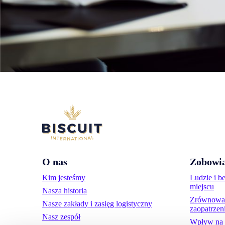
O nas
Zobowia
Kim jesteśmy
Ludzie i b
miejscu
Nasza historia
Zrównoważ
Nasze zakłady i zasięg logistyczny
zaopatrzen
Nasz zespół
Wpływ na 