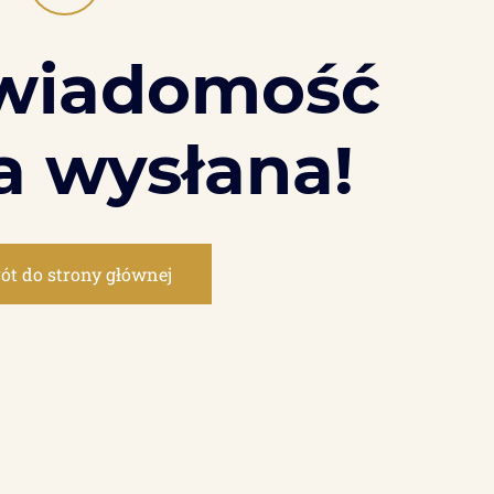
 wiadomość
a wysłana!
ót do strony głównej