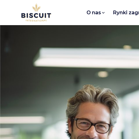
Aller au contenu
O nas​
Rynki zag