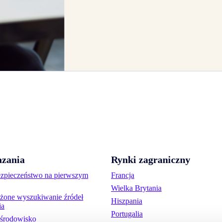
zania
Rynki zagraniczny
ezpieczeństwo na pierwszym
Francja
Wielka Brytania
one wyszukiwanie źródeł
Hiszpania
ia
Portugalia
środowisko