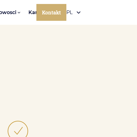
Kontakt
owosci
Kariera
PL