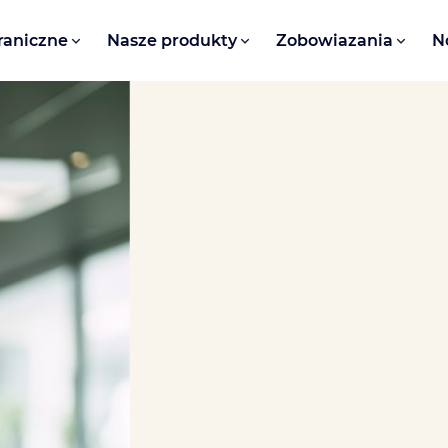
raniczne
Nasze produkty
Zobowiazania
N