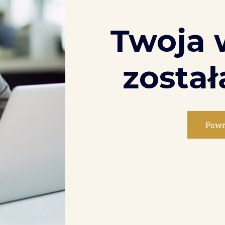
Twoja
został
Powr