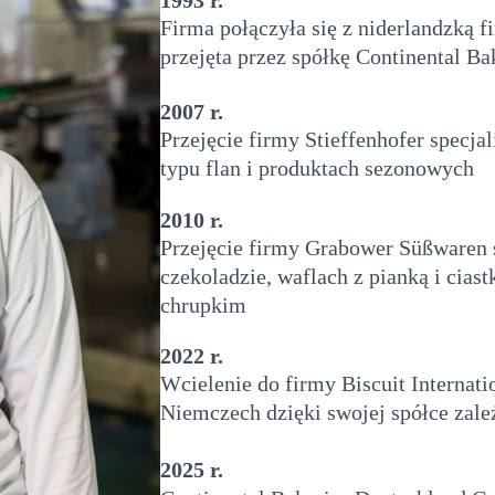
Firma połączyła się z niderlandzką fi
przejęta przez spółkę Continental Ba
2007 r.
Przejęcie firmy Stieffenhofer specjal
typu flan i produktach sezonowych
2010 r.
Przejęcie firmy Grabower Süßwaren s
czekoladzie, waflach z pianką i cia
chrupkim
2022 r.
Wcielenie do firmy Biscuit Internatio
Niemczech dzięki swojej spółce za
2025 r.