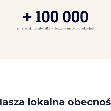
+
100 000
ton ciastek i zamienników pieczywa mocy produkcyjnej
asza lokalna obecno