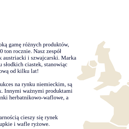
roką gamę różnych produktów,
0 ton rocznie. Nasz zespół
austriacki i szwajcarski. Marka
 słodkich ciastek, stanowiąc
wą od kilku lat!
sukces na rynku niemieckim, są
ek. Innymi ważnymi produktami
anki herbatnikowo-waflowe, a
rnością cieszy się rynek
upkie i wafle ryżowe.