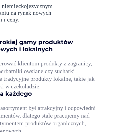
u niemieckojęzycznym
aniu na rynek nowych
 i ceny.
erokiej gamy produktów
wych i lokalnych
erować klientom produkty z zagranicy,
herbatniki owsiane czy sucharki
e tradycyjne produkty lokalne, takie jak
nki w czekoladzie.
la każdego
 asortyment był atrakcyjny i odpowiedni
umentów, dlatego stale pracujemy nad
rtymentem produktów organicznych,
tenowych.