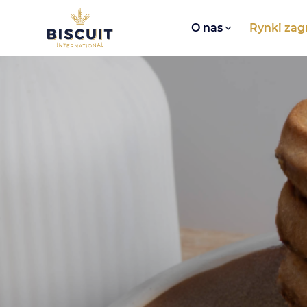
Aller au contenu
O nas​
Rynki zag