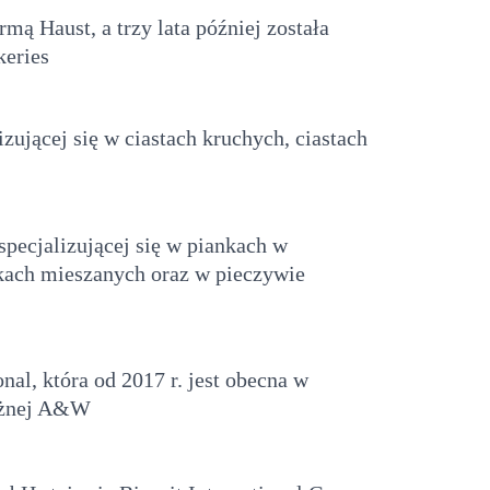
rmą Haust, a trzy lata później została
keries
izującej się w ciastach kruchych, ciastach
pecjalizującej się w piankach w
stkach mieszanych oraz w pieczywie
nal, która od 2017 r. jest obecna w
leżnej A&W