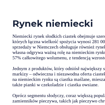
Rynek niemiecki
Niemiecki rynek słodkich ciastek obejmuje sze
których łączna wielkość spożycia wynosi 281 00
sprzedaży w Niemczech obsługuje również rynek 
własna odgrywa ważną rolę na niemieckim rynku
57% całkowitego wolumenu, z tendencją wzrosto
Jednym z produktów, który odniósł największy 
markizy – odwieczna i niezawodna oferta ciast
na niemieckim rynku są ciastka maślane, miesz
także pianki w czekoladzie i ciastka owsiane.
Oprócz segmentu słodyczy, coraz większą popula
zamienników pieczywa, takich jak pieczywo chr