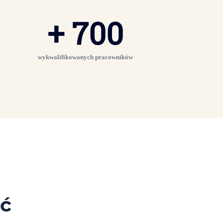
+
700
wykwalifikowanych pracowników
ść