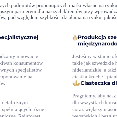
kszych podmiotów proponujących marki własne na rynk
lepszym partnerem dla naszych klientów przy wprowadz
ów, pod względem szybkości działania na rynku, jakości
ecjalistycznej
Produkcja sz
międzynarodo
wadzamy innowacje
Jesteśmy w stanie of
zekiwań konsumentów
takie jak szwedzkie 
ywnych specjalistów
niderlandzkie, a takż
proponowanie na
ciastka kruche i pia
Ciasteczka d
ów.
Pragniemy, aby nasz
 detalicznym
dla wszystkich kons
 spełniających różne
coraz większym aso
ganiczne, Rainforest
wegańskich i bezglu