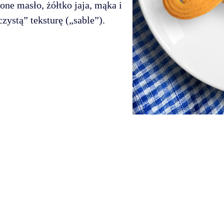
one masło, żółtko jaja, mąka i
czystą” teksturę („sable”).