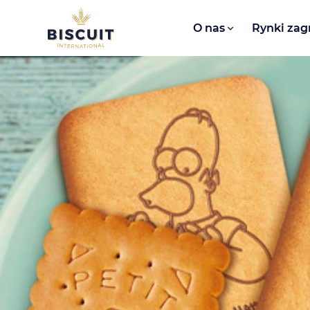
Aller au contenu
O nas​
Rynki zag