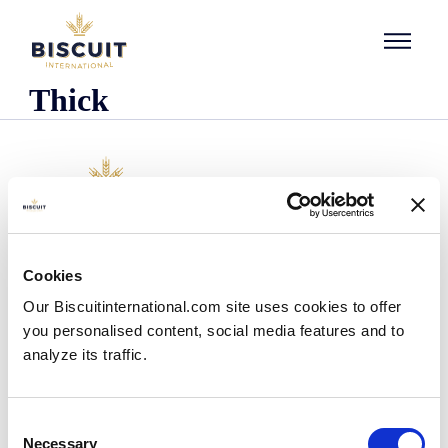
Aller au contenu
Thick
O nas
Cookies
Kim jesteśmy
Our Biscuitinternational.com site uses cookies to offer
Nasza historia
you personalised content, social media features and to
Nasze zakłady i zasięg logistyczny
analyze its traffic.
Nasz zespół
Informacje dotyczące przepisów prawnych
Wiadomości
Consent
Komunikaty prasowe
Necessary
Selection