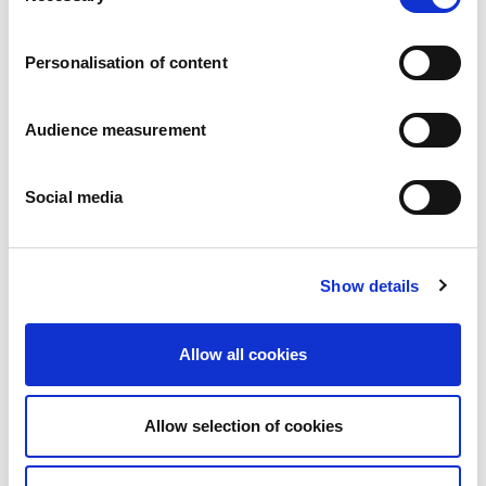
Karier
a
Zobowiazania
Personalisation of content
Ludzie i bezpieczeństwo na pierwszym miejscu
Zrównoważone wyszukiwanie źródeł zaopatrzenia
Wpływ na środowisko
Audience measurement
Zdrowe produkty
Rynki zagraniczny
Social media
Francja
Wielka Brytania
Hiszpania
Portugalia
Show details
Polska
Niemcy
Belgia
Allow all cookies
Szwecja
Niderlandy
Zagranica
Allow selection of cookies
Produkty.
Nasze kategorie produktów