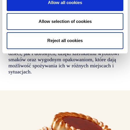
Allow all cookies
Analiza rynku i
konsumentów
Allow selection of cookies
We Francji sprzedaje się ponad 37 milionów
opakowań tartaletek rocznie. Marka własna jest
ważną częścią tego rynku, stanowiąc 60% całkowitej
Reject all cookies
sprzedaży.
Tartaletki cieszą się powodzeniem zarówno wśród
dzieci, jak i dorosłych, dzięki szerokiemu wyborowi
smaków oraz wygodnym opakowaniom, które dają
możliwość spożywania ich w różnych miejscach i
sytuacjach.