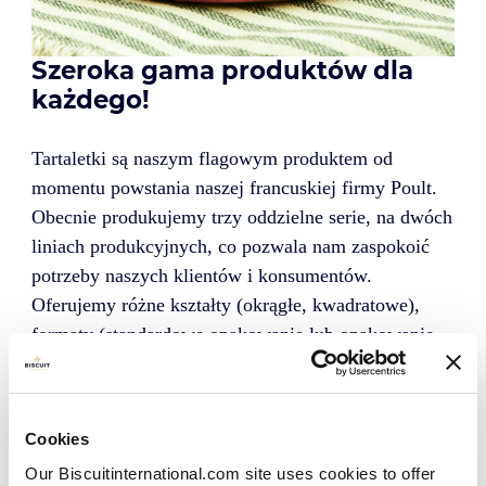
Szeroka gama produktów dla
każdego!
Tartaletki są naszym flagowym produktem od
momentu powstania naszej francuskiej firmy Poult.
Obecnie produkujemy trzy oddzielne serie, na dwóch
liniach produkcyjnych, co pozwala nam zaspokoić
potrzeby naszych klientów i konsumentów.
Oferujemy różne kształty (okrągłe, kwadratowe),
formaty (standardowe opakowanie lub opakowanie
“na wynos”), smaki (nadzienia owocowe, nadzienia
czekoladowe, podwójne warstwy) i receptury ciasta
(w jakości ekologicznej i z palmą lub bez).
Cookies
Our Biscuitinternational.com site uses cookies to offer