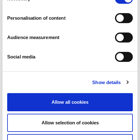
Karier
a
Zobowiazania
Personalisation of content
Ludzie i bezpieczeństwo na pierwszym miejscu
Zrównoważone wyszukiwanie źródeł zaopatrzenia
Wpływ na środowisko
Audience measurement
Zdrowe produkty
Rynki zagraniczny
Social media
Francja
Wielka Brytania
Hiszpania
Portugalia
Show details
Polska
Niemcy
Belgia
Allow all cookies
Szwecja
Niderlandy
Zagranica
Allow selection of cookies
Produkty.
Nasze kategorie produktów