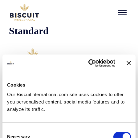
Aller au contenu
Standard
O nas
Cookies
Kim jesteśmy
Our Biscuitinternational.com site uses cookies to offer
Nasza historia
you personalised content, social media features and to
Nasze zakłady i zasięg logistyczny
analyze its traffic.
Nasz zespół
Informacje dotyczące przepisów prawnych
Wiadomości
Consent
Komunikaty prasowe
Necessary
Selection