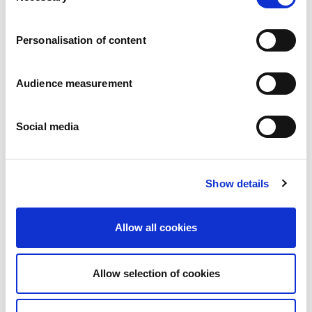
Karier
a
Zobowiazania
Personalisation of content
Ludzie i bezpieczeństwo na pierwszym miejscu
Zrównoważone wyszukiwanie źródeł zaopatrzenia
Wpływ na środowisko
Audience measurement
Zdrowe produkty
Rynki zagraniczny
Social media
Francja
Wielka Brytania
Hiszpania
Portugalia
Show details
Polska
Niemcy
Belgia
Allow all cookies
Szwecja
Niderlandy
Zagranica
Allow selection of cookies
Produkty.
Nasze kategorie produktów