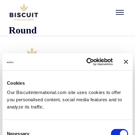
Aller au contenu
Round
O nas
Cookies
Kim jesteśmy
Our Biscuitinternational.com site uses cookies to offer
Nasza historia
you personalised content, social media features and to
Nasze zakłady i zasięg logistyczny
analyze its traffic.
Nasz zespół
Informacje dotyczące przepisów prawnych
Wiadomości
Consent
Komunikaty prasowe
Necessary
Selection