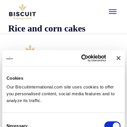
Aller au contenu
Rice and corn cakes
O nas
Cookies
Kim jesteśmy
Our Biscuitinternational.com site uses cookies to offer
Nasza historia
you personalised content, social media features and to
Nasze zakłady i zasięg logistyczny
analyze its traffic.
Nasz zespół
Informacje dotyczące przepisów prawnych
Wiadomości
Consent
Komunikaty prasowe
Necessary
Selection