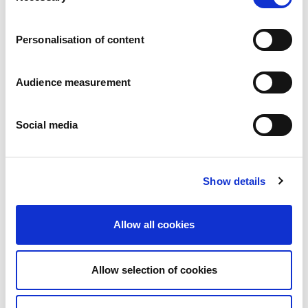
Karier
a
Zobowiazania
Personalisation of content
Ludzie i bezpieczeństwo na pierwszym miejscu
Zrównoważone wyszukiwanie źródeł zaopatrzenia
Wpływ na środowisko
Audience measurement
Zdrowe produkty
Rynki zagraniczny
Social media
Francja
Wielka Brytania
Hiszpania
Portugalia
Show details
Polska
Niemcy
Belgia
Allow all cookies
Szwecja
Niderlandy
Zagranica
Allow selection of cookies
Produkty.
Nasze kategorie produktów