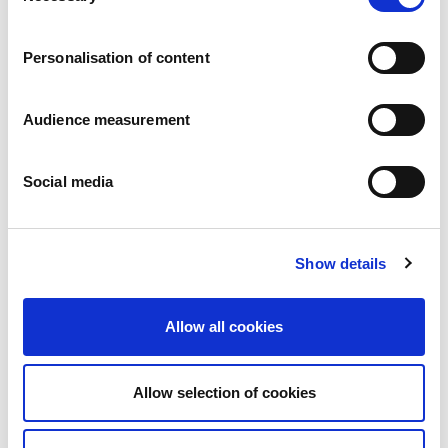
Karier
a
Zobowiazania
Personalisation of content
Ludzie i bezpieczeństwo na pierwszym miejscu
Zrównoważone wyszukiwanie źródeł zaopatrzenia
Wpływ na środowisko
Audience measurement
Zdrowe produkty
Rynki zagraniczny
Social media
Francja
Wielka Brytania
Hiszpania
Portugalia
Show details
Polska
Niemcy
Belgia
Allow all cookies
Szwecja
Niderlandy
Zagranica
Allow selection of cookies
Produkty.
Nasze kategorie produktów