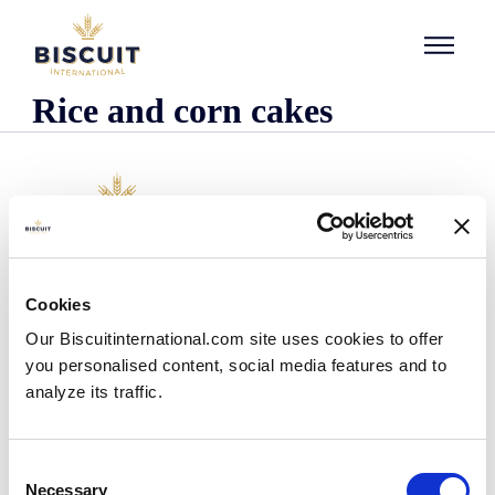
Aller au contenu
Rice and corn cakes
O nas
Cookies
Kim jesteśmy
Our Biscuitinternational.com site uses cookies to offer
Nasza historia
you personalised content, social media features and to
Nasze zakłady i zasięg logistyczny
analyze its traffic.
Nasz zespół
Informacje dotyczące przepisów prawnych
Wiadomości
Consent
Komunikaty prasowe
Necessary
Selection