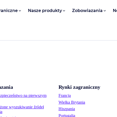
raniczne
Nasze produkty
Zobowiazania
N
zania
Rynki zagraniczny
ezpieczeństwo na pierwszym
Francja
Wielka Brytania
one wyszukiwanie źródeł
Hiszpania
ia
Portugalia