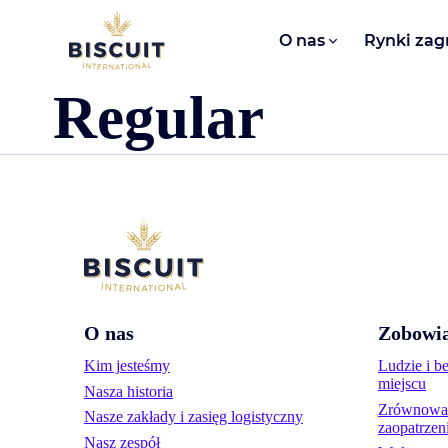
Aller au contenu
O nas​
Rynki zag
Regular
O nas
Zobowia
Kim jesteśmy
Ludzie i b
miejscu
Nasza historia
Zrównoważ
Nasze zakłady i zasięg logistyczny
zaopatrzen
Nasz zespół