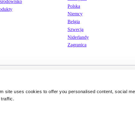
środowisko
Polska
odukty
Niemcy
Belgia
Szwecja
Niderlandy
Zagranica
wania
Pliki cookie
Polityka prywatnoś
om site uses cookies to offer you personalised content, social m
traffic.