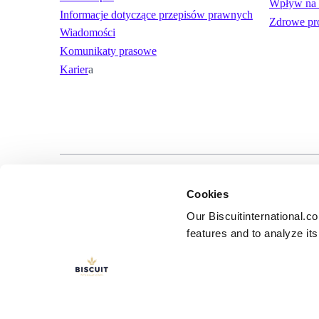
Wpływ na 
Informacje dotyczące przepisów prawnych
Zdrowe pr
Wiadomości
Komunikaty prasowe
Karier
a
LinkedIn
YouTube
Warunki użytko
Cookies
Our Biscuitinternational.c
features and to analyze its 