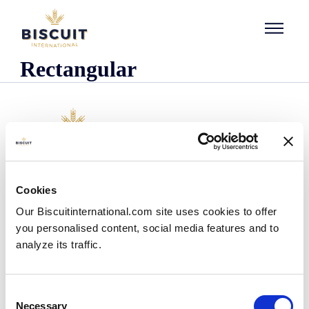
Aller au contenu
Rectangular
O nas
Cookies
Kim jesteśmy
Our Biscuitinternational.com site uses cookies to offer
Nasza historia
you personalised content, social media features and to
Nasze zakłady i zasięg logistyczny
analyze its traffic.
Nasz zespół
Informacje dotyczące przepisów prawnych
Wiadomości
Consent
Komunikaty prasowe
Necessary
Selection