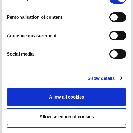
Karier
a
Zobowiazania
Personalisation of content
Ludzie i bezpieczeństwo na pierwszym miejscu
Zrównoważone wyszukiwanie źródeł zaopatrzenia
Wpływ na środowisko
Audience measurement
Zdrowe produkty
Rynki zagraniczny
Social media
Francja
Wielka Brytania
Hiszpania
Portugalia
Show details
Polska
Niemcy
Belgia
Allow all cookies
Szwecja
Niderlandy
Zagranica
Allow selection of cookies
Produkty.
Nasze kategorie produktów