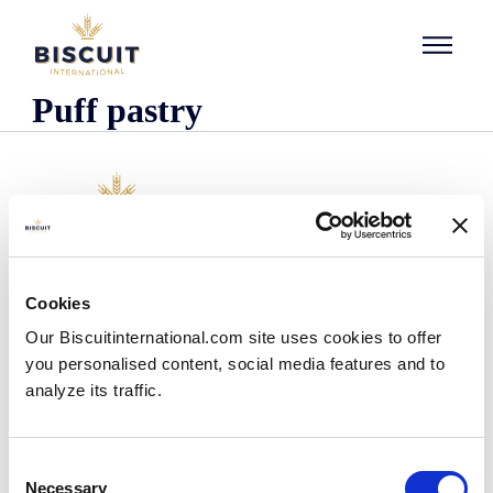
Aller au contenu
Puff pastry
O nas
Cookies
Kim jesteśmy
Our Biscuitinternational.com site uses cookies to offer
Nasza historia
you personalised content, social media features and to
Nasze zakłady i zasięg logistyczny
analyze its traffic.
Nasz zespół
Informacje dotyczące przepisów prawnych
Wiadomości
Consent
Komunikaty prasowe
Necessary
Selection