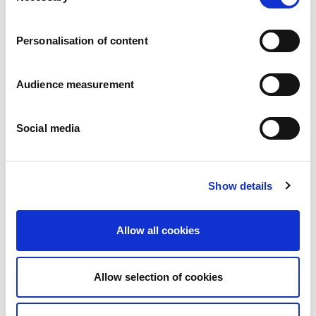
Karier
a
Zobowiazania
Personalisation of content
Ludzie i bezpieczeństwo na pierwszym miejscu
Zrównoważone wyszukiwanie źródeł zaopatrzenia
Wpływ na środowisko
Audience measurement
Zdrowe produkty
Rynki zagraniczny
Social media
Francja
Wielka Brytania
Hiszpania
Portugalia
Show details
Polska
Niemcy
Belgia
Allow all cookies
Szwecja
Niderlandy
Zagranica
Allow selection of cookies
Produkty.
Nasze kategorie produktów