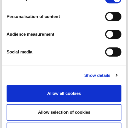
Karier
a
Zobowiazania
Personalisation of content
Ludzie i bezpieczeństwo na pierwszym miejscu
Zrównoważone wyszukiwanie źródeł zaopatrzenia
Wpływ na środowisko
Audience measurement
Zdrowe produkty
Rynki zagraniczny
Social media
Francja
Wielka Brytania
Hiszpania
Portugalia
Show details
Polska
Niemcy
Belgia
Allow all cookies
Szwecja
Niderlandy
Zagranica
Allow selection of cookies
Produkty.
Nasze kategorie produktów