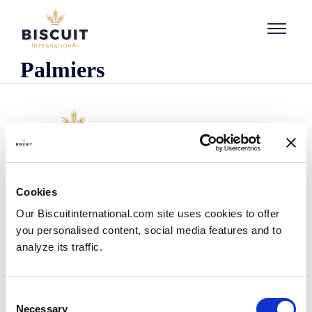
Aller au contenu
Palmiers
O nas
Cookies
Kim jesteśmy
Our Biscuitinternational.com site uses cookies to offer
Nasza historia
you personalised content, social media features and to
Nasze zakłady i zasięg logistyczny
analyze its traffic.
Nasz zespół
Informacje dotyczące przepisów prawnych
Wiadomości
Consent
Komunikaty prasowe
Necessary
Selection