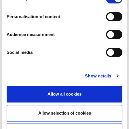
Karier
a
Zobowiazania
Personalisation of content
Ludzie i bezpieczeństwo na pierwszym miejscu
Zrównoważone wyszukiwanie źródeł zaopatrzenia
Wpływ na środowisko
Audience measurement
Zdrowe produkty
Rynki zagraniczny
Social media
Francja
Wielka Brytania
Hiszpania
Portugalia
Show details
Polska
Niemcy
Belgia
Allow all cookies
Szwecja
Niderlandy
Zagranica
Allow selection of cookies
Produkty.
Nasze kategorie produktów