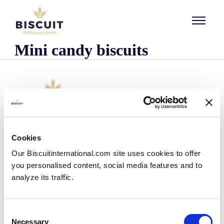
Aller au contenu
Mini candy biscuits
O nas
Cookies
Kim jesteśmy
Our Biscuitinternational.com site uses cookies to offer
Nasza historia
you personalised content, social media features and to
Nasze zakłady i zasięg logistyczny
analyze its traffic.
Nasz zespół
Informacje dotyczące przepisów prawnych
Wiadomości
Consent
Komunikaty prasowe
Necessary
Selection