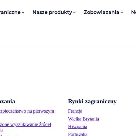
raniczne
Nasze produkty
Zobowiazania
N
zania
Rynki zagraniczny
ezpieczeństwo na pierwszym
Francja
Wielka Brytania
one wyszukiwanie źródeł
Hiszpania
ia
Portugalia