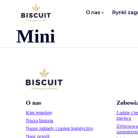
Aller au contenu
O nas​
Rynki zag
Mini
O nas
Zobowia
Kim jesteśmy
Ludzie i b
miejscu
Nasza historia
Zrównoważ
Nasze zakłady i zasięg logistyczny
zaopatrzen
Nasz zespół