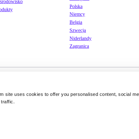
środowisko
Polska
odukty
Niemcy
Belgia
Szwecja
Niderlandy
Zagranica
wania
Pliki cookie
Polityka prywatnoś
om site uses cookies to offer you personalised content, social m
traffic.