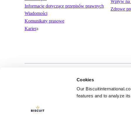
Wpływ na 
Informacje dotyczące przepisów prawnych
Zdrowe pr
Wiadomości
Komunikaty prasowe
Karier
a
LinkedIn
YouTube
Warunki użytko
Cookies
Our Biscuitinternational.c
features and to analyze its 