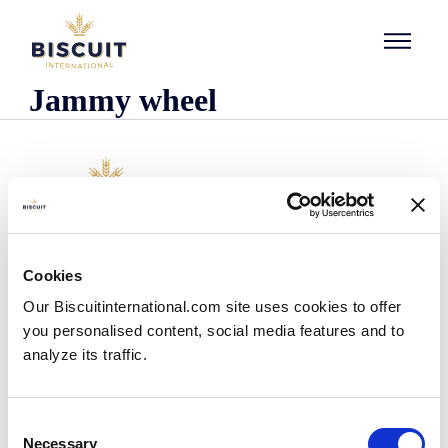
Aller au contenu
Jammy wheel
O nas
Cookies
Kim jesteśmy
Our Biscuitinternational.com site uses cookies to offer
Nasza historia
you personalised content, social media features and to
Nasze zakłady i zasięg logistyczny
analyze its traffic.
Nasz zespół
Informacje dotyczące przepisów prawnych
Wiadomości
Consent
Komunikaty prasowe
Necessary
Selection