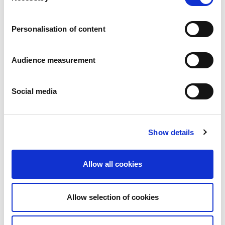
Karier
a
Zobowiazania
Personalisation of content
Ludzie i bezpieczeństwo na pierwszym miejscu
Zrównoważone wyszukiwanie źródeł zaopatrzenia
Wpływ na środowisko
Audience measurement
Zdrowe produkty
Rynki zagraniczny
Social media
Francja
Wielka Brytania
Hiszpania
Portugalia
Show details
Polska
Niemcy
Belgia
Allow all cookies
Szwecja
Niderlandy
Zagranica
Allow selection of cookies
Produkty.
Nasze kategorie produktów