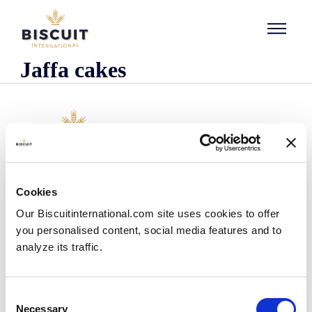
Aller au contenu
Jaffa cakes
O nas
Cookies
Kim jesteśmy
Our Biscuitinternational.com site uses cookies to offer
Nasza historia
you personalised content, social media features and to
Nasze zakłady i zasięg logistyczny
analyze its traffic.
Nasz zespół
Informacje dotyczące przepisów prawnych
Wiadomości
Consent
Komunikaty prasowe
Necessary
Selection