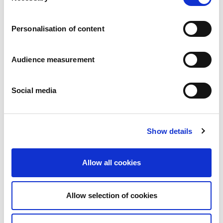
Karier
a
Zobowiazania
Personalisation of content
Ludzie i bezpieczeństwo na pierwszym miejscu
Zrównoważone wyszukiwanie źródeł zaopatrzenia
Wpływ na środowisko
Audience measurement
Zdrowe produkty
Rynki zagraniczny
Social media
Francja
Wielka Brytania
Hiszpania
Portugalia
Show details
Polska
Niemcy
Belgia
Allow all cookies
Szwecja
Niderlandy
Zagranica
Allow selection of cookies
Produkty.
Nasze kategorie produktów