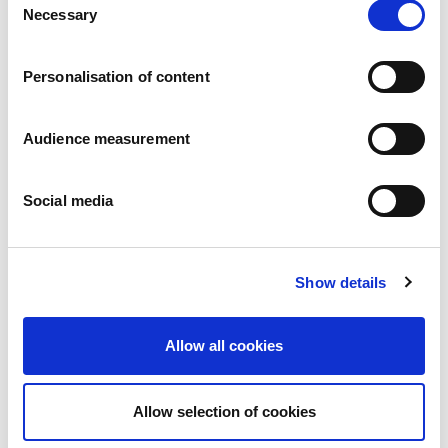
Wiadomości
Necessary
Selection
Komunikaty prasowe
Karier
a
Zobowiazania
Personalisation of content
Ludzie i bezpieczeństwo na pierwszym miejscu
Zrównoważone wyszukiwanie źródeł zaopatrzenia
Audience measurement
Wpływ na środowisko
Zdrowe produkty
Rynki zagraniczny
Social media
Francja
Wielka Brytania
Hiszpania
Show details
Portugalia
Polska
Niemcy
Allow all cookies
Belgia
Szwecja
Niderlandy
Allow selection of cookies
Zagranica