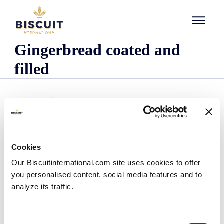
Aller au contenu
Gingerbread coated and
filled
Cookies
O nas
Our Biscuitinternational.com site uses cookies to offer
Kim jesteśmy
you personalised content, social media features and to
Nasza historia
analyze its traffic.
Nasze zakłady i zasięg logistyczny
Nasz zespół
Informacje dotyczące przepisów prawnych
Consent