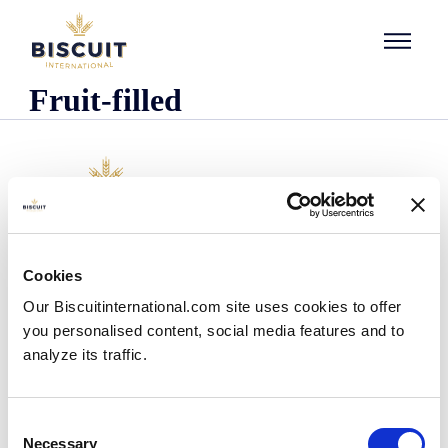
Aller au contenu
Fruit-filled
O nas
Cookies
Kim jesteśmy
Our Biscuitinternational.com site uses cookies to offer
Nasza historia
you personalised content, social media features and to
Nasze zakłady i zasięg logistyczny
analyze its traffic.
Nasz zespół
Informacje dotyczące przepisów prawnych
Wiadomości
Consent
Komunikaty prasowe
Necessary
Selection