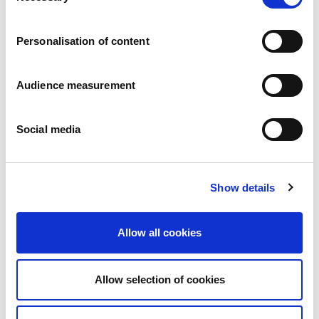
Karier
a
Zobowiazania
Personalisation of content
Ludzie i bezpieczeństwo na pierwszym miejscu
Zrównoważone wyszukiwanie źródeł zaopatrzenia
Wpływ na środowisko
Audience measurement
Zdrowe produkty
Rynki zagraniczny
Social media
Francja
Wielka Brytania
Hiszpania
Portugalia
Show details
Polska
Niemcy
Belgia
Allow all cookies
Szwecja
Niderlandy
Zagranica
Allow selection of cookies
Produkty.
Nasze kategorie produktów