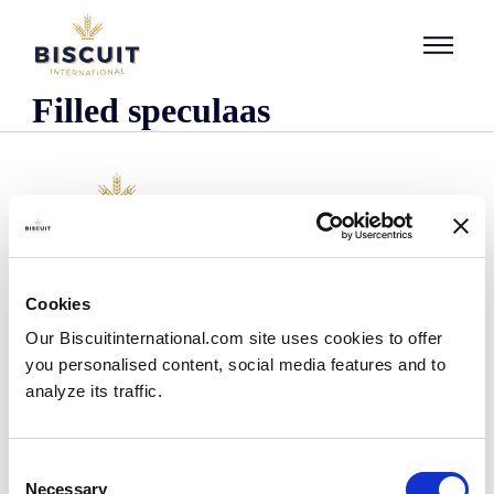
Aller au contenu
Filled speculaas
O nas
Cookies
Kim jesteśmy
Our Biscuitinternational.com site uses cookies to offer
Nasza historia
you personalised content, social media features and to
Nasze zakłady i zasięg logistyczny
analyze its traffic.
Nasz zespół
Informacje dotyczące przepisów prawnych
Wiadomości
Consent
Komunikaty prasowe
Necessary
Selection