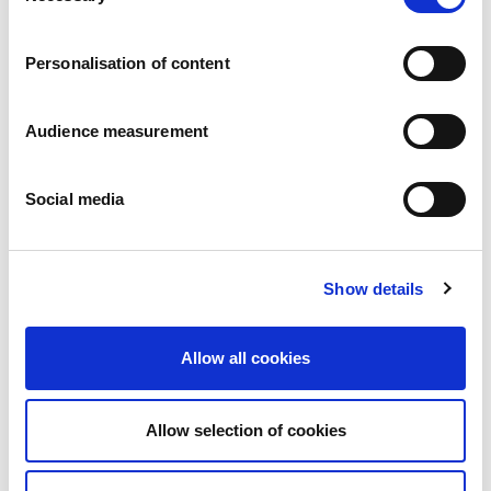
Karier
a
Zobowiazania
Personalisation of content
Ludzie i bezpieczeństwo na pierwszym miejscu
Zrównoważone wyszukiwanie źródeł zaopatrzenia
Wpływ na środowisko
Audience measurement
Zdrowe produkty
Rynki zagraniczny
Social media
Francja
Wielka Brytania
Hiszpania
Portugalia
Show details
Polska
Niemcy
Belgia
Allow all cookies
Szwecja
Niderlandy
Zagranica
Allow selection of cookies
Produkty.
Nasze kategorie produktów