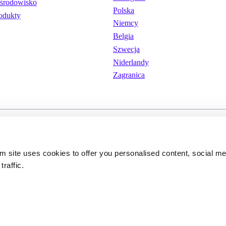
środowisko
Polska
odukty
Niemcy
Belgia
Szwecja
Niderlandy
Zagranica
wania
Pliki cookie
Polityka prywatnoś
om site uses cookies to offer you personalised content, social m
traffic.