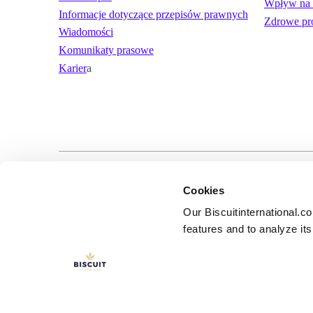
Wpływ na 
Informacje dotyczące przepisów prawnych
Zdrowe pr
Wiadomości
Komunikaty prasowe
Karier
a
LinkedIn
YouTube
Warunki użytko
Cookies
Our Biscuitinternational.c
features and to analyze its 