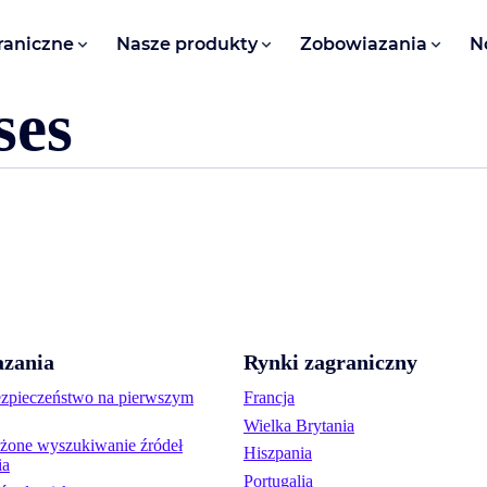
raniczne
Nasze produkty
Zobowiazania
N
ses
zania
Rynki zagraniczny
ezpieczeństwo na pierwszym
Francja
Wielka Brytania
one wyszukiwanie źródeł
Hiszpania
ia
Portugalia