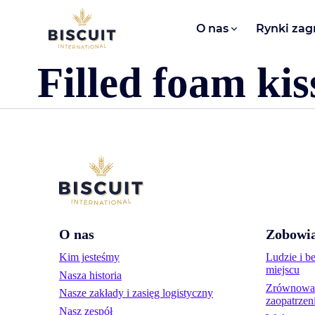
Aller au contenu
O nas​
Rynki zag
Filled foam kis
O nas
Zobowia
Kim jesteśmy
Ludzie i b
miejscu
Nasza historia
Zrównoważ
Nasze zakłady i zasięg logistyczny
zaopatrzen
Nasz zespół