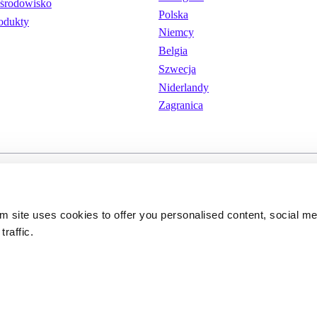
środowisko
Polska
odukty
Niemcy
Belgia
Szwecja
Niderlandy
Zagranica
wania
Pliki cookie
Polityka prywatnoś
om site uses cookies to offer you personalised content, social m
traffic.