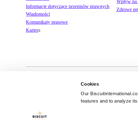
Wpływ na 
Informacje dotyczące przepisów prawnych
Zdrowe pr
Wiadomości
Komunikaty prasowe
Karier
a
LinkedIn
YouTube
Warunki użytko
Cookies
Our Biscuitinternational.c
features and to analyze its 