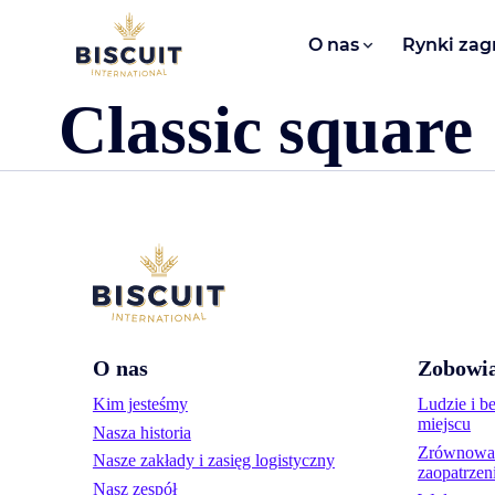
Aller au contenu
O nas​
Rynki zag
Classic square
O nas
Zobowia
Kim jesteśmy
Ludzie i b
miejscu
Nasza historia
Zrównoważ
Nasze zakłady i zasięg logistyczny
zaopatrzen
Nasz zespół