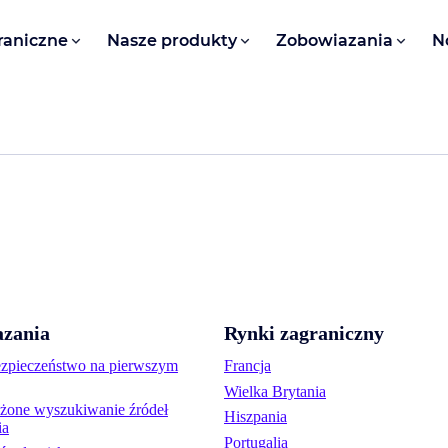
raniczne
Nasze produkty
Zobowiazania
N
zania
Rynki zagraniczny
ezpieczeństwo na pierwszym
Francja
Wielka Brytania
one wyszukiwanie źródeł
Hiszpania
ia
Portugalia