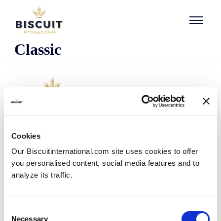
Aller au contenu
Classic
O nas
Cookies
Kim jesteśmy
Our Biscuitinternational.com site uses cookies to offer
Nasza historia
you personalised content, social media features and to
Nasze zakłady i zasięg logistyczny
analyze its traffic.
Nasz zespół
Informacje dotyczące przepisów prawnych
Wiadomości
Consent
Komunikaty prasowe
Necessary
Selection