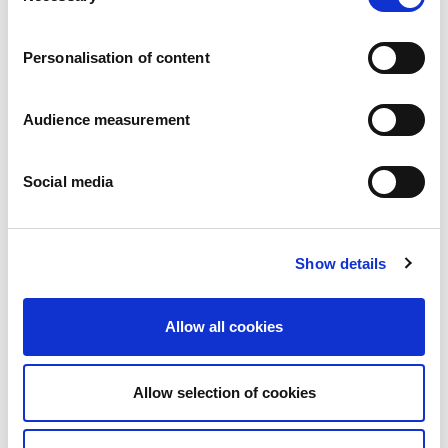
Karier
a
Zobowiazania
Personalisation of content
Ludzie i bezpieczeństwo na pierwszym miejscu
Zrównoważone wyszukiwanie źródeł zaopatrzenia
Wpływ na środowisko
Audience measurement
Zdrowe produkty
Rynki zagraniczny
Social media
Francja
Wielka Brytania
Hiszpania
Portugalia
Show details
Polska
Niemcy
Belgia
Allow all cookies
Szwecja
Niderlandy
Zagranica
Allow selection of cookies
Produkty.
Nasze kategorie produktów